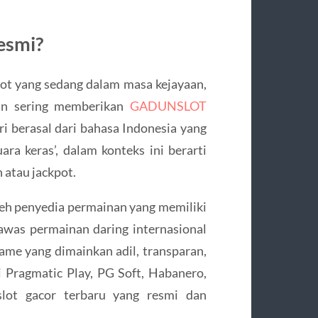
Resmi?
ot yang sedang dalam masa kejayaan,
an sering memberikan
GADUNSLOT
i berasal dari bahasa Indonesia yang
ara keras’, dalam konteks ini berarti
 atau jackpot.
oleh penyedia permainan yang memiliki
gawas permainan daring internasional
me yang dimainkan adil, transparan,
i Pragmatic Play, PG Soft, Habanero,
slot gacor terbaru yang resmi dan