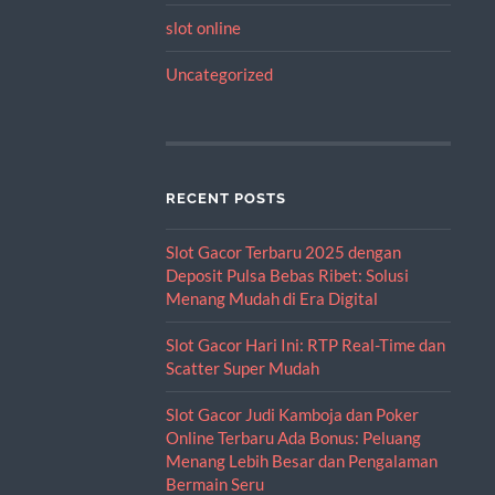
slot online
Uncategorized
RECENT POSTS
Slot Gacor Terbaru 2025 dengan
Deposit Pulsa Bebas Ribet: Solusi
Menang Mudah di Era Digital
Slot Gacor Hari Ini: RTP Real-Time dan
Scatter Super Mudah
Slot Gacor Judi Kamboja dan Poker
Online Terbaru Ada Bonus: Peluang
Menang Lebih Besar dan Pengalaman
Bermain Seru