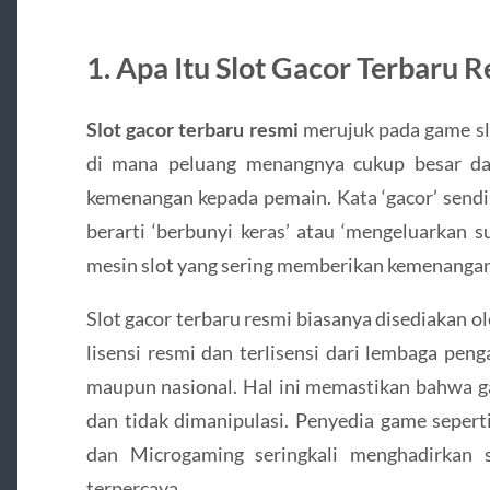
1. Apa Itu Slot Gacor Terbaru 
Slot gacor terbaru resmi
merujuk pada game sl
di mana peluang menangnya cukup besar d
kemenangan kepada pemain. Kata ‘gacor’ sendir
berarti ‘berbunyi keras’ atau ‘mengeluarkan su
mesin slot yang sering memberikan kemenangan
Slot gacor terbaru resmi biasanya disediakan 
lisensi resmi dan terlisensi dari lembaga pen
maupun nasional. Hal ini memastikan bahwa ga
dan tidak dimanipulasi. Penyedia game sepert
dan Microgaming seringkali menghadirkan 
terpercaya.