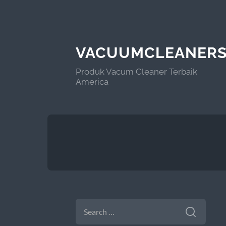
VACUUMCLEANERS
Produk Vacum Cleaner Terbaik
America
SEARCH
FOR: