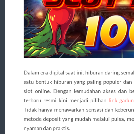
Dalam era digital saat ini, hiburan daring sem
satu bentuk hiburan yang paling populer dan
slot online. Dengan kemudahan akses dan ber
terbaru resmi kini menjadi pilihan
link gadun
Tidak hanya menawarkan sensasi dan keberunt
metode deposit yang mudah melalui pulsa, 
nyaman dan praktis.