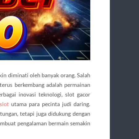
akin diminati oleh banyak orang. Salah
 terus berkembang adalah permainan
bagai inovasi teknologi, slot gacor
slot
utama para pecinta judi daring.
ungan, tetapi juga didukung dengan
membuat pengalaman bermain semakin