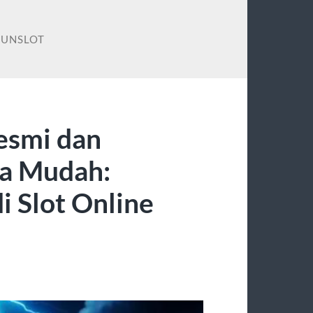
DUNSLOT
esmi dan
sa Mudah:
 Slot Online