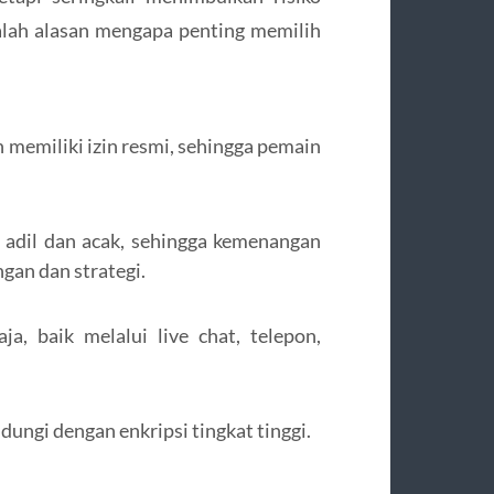
alah alasan mengapa penting memilih
n memiliki izin resmi, sehingga pemain
n adil dan acak, sehingga kemenangan
gan dan strategi.
, baik melalui live chat, telepon,
dungi dengan enkripsi tingkat tinggi.