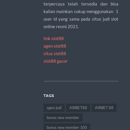
terpercaya telah tersedia dan bisa
kalian mainkan cukup menggunakan 1
user id yang sama pada situs judi slot
online resmi 2021.
link slot88
agen slot88
situs slot88
slot88 gacor
TAGS
agen judi
AIRBET88
AIRBET 88
bonus new member
bonus new member 100