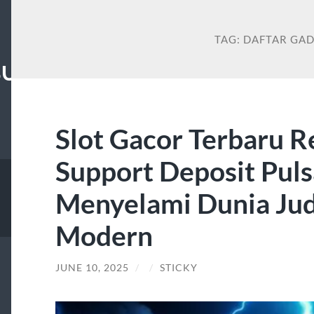
TAG:
DAFTAR GA
USA.COM
Slot Gacor Terbaru R
Support Deposit Pul
Menyelami Dunia Judi
Modern
JUNE 10, 2025
/
/
STICKY