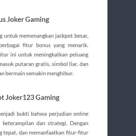
us Joker Gaming
g untuk memenangkan jackpot besar,
berbagai fitur bonus yang menarik.
itur ini untuk meningkatkan peluang
suk putaran gratis, simbol liar, dan
an bermain semakin menghibur.
lot Joker123 Gaming
njadi bukti bahwa perjudian online
 keterampilan dan strategi. Dengan
tepat, dan memanfaatkan fitur-fitur