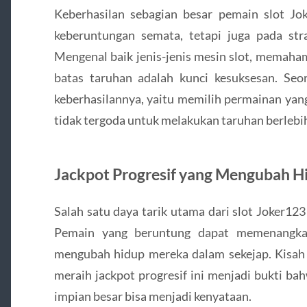
Keberhasilan sebagian besar pemain slot Jo
keberuntungan semata, tetapi juga pada str
Mengenal baik jenis-jenis mesin slot, memah
batas taruhan adalah kunci kesuksesan. Seo
keberhasilannya, yaitu memilih permainan yan
tidak tergoda untuk melakukan taruhan berlebi
Jackpot Progresif yang Mengubah H
Salah satu daya tarik utama dari slot Joker12
Pemain yang beruntung dapat memenangkan
mengubah hidup mereka dalam sekejap. Kisah 
meraih jackpot progresif ini menjadi bukti b
impian besar bisa menjadi kenyataan.