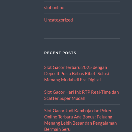
slot online
Uncategorized
RECENT POSTS
Slot Gacor Terbaru 2025 dengan
Deposit Pulsa Bebas Ribet: Solusi
Menang Mudah di Era Digital
Slot Gacor Hari Ini: RTP Real-Time dan
Scatter Super Mudah
Slot Gacor Judi Kamboja dan Poker
Online Terbaru Ada Bonus: Peluang
Menang Lebih Besar dan Pengalaman
Bermain Seru