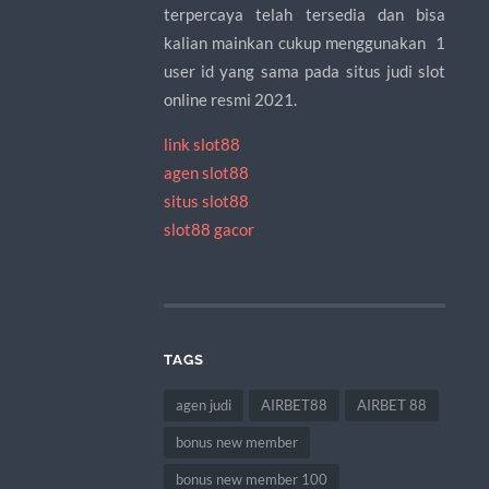
terpercaya telah tersedia dan bisa
kalian mainkan cukup menggunakan 1
user id yang sama pada situs judi slot
online resmi 2021.
link slot88
agen slot88
situs slot88
slot88 gacor
TAGS
agen judi
AIRBET88
AIRBET 88
bonus new member
bonus new member 100