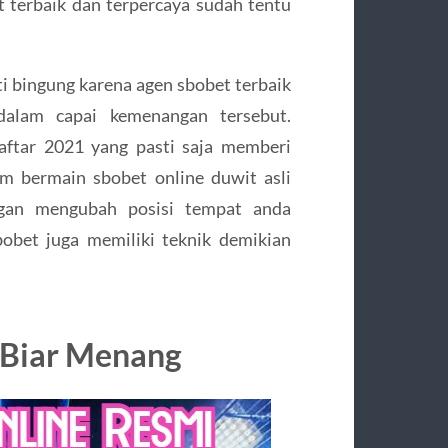
terbaik dan terpercaya sudah tentu
ti bingung karena agen sbobet terbaik
alam capai kemenangan tersebut.
aftar 2021 yang pasti saja memberi
m bermain sbobet online duwit asli
gan mengubah posisi tempat anda
obet juga memiliki teknik demikian
 Biar Menang