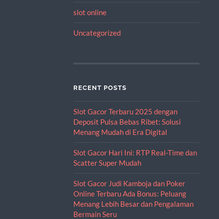
slot online
Uncategorized
RECENT POSTS
Slot Gacor Terbaru 2025 dengan
Deposit Pulsa Bebas Ribet: Solusi
Menang Mudah di Era Digital
Slot Gacor Hari Ini: RTP Real-Time dan
Scatter Super Mudah
Slot Gacor Judi Kamboja dan Poker
Online Terbaru Ada Bonus: Peluang
Menang Lebih Besar dan Pengalaman
Bermain Seru