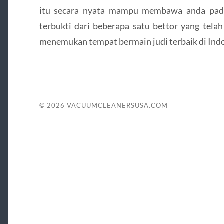
itu secara nyata mampu membawa anda pada
terbukti dari beberapa satu bettor yang tela
menemukan tempat bermain judi terbaik di Indo
© 2026
VACUUMCLEANERSUSA.COM