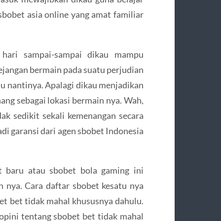
sbobet asia online yang amat familiar
p hari sampai-sampai dikau mampu
ejangan bermain pada suatu perjudian
mu nantinya. Apalagi dikau menjadikan
nang sebagai lokasi bermain nya. Wah,
dak sedikit sekali kemenangan secara
adi garansi dari agen sbobet Indonesia
t baru atau sbobet bola gaming ini
 nya. Cara daftar sbobet kesatu nya
bet bet tidak mahal khususnya dahulu.
 opini tentang sbobet bet tidak mahal