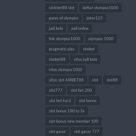
clickbet88 slot
daftar olympus1000
gates of olympus
joker123
judi bola
judi online
link olympus1000
olympus 1000
pragmatic play
sbobet
sbobet88
situs judi bola
situs olympus1000
situs slot AIRBET88
slot
slot88
slot777
slot bet 200
slot bet kecil
slot bonus
slot bonus 100 to 3x
slot bonus new member 100
slot gacor
slot gacor 777