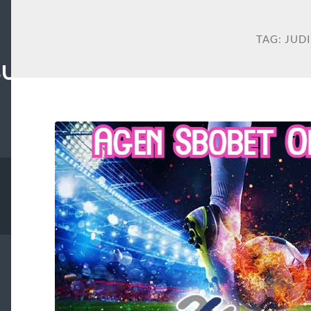
TAG:
JUD
USA.COM