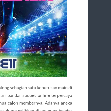
long sebagian satu keputusan main di
ari bandar sbobet online terpercaya
emua calon membernya. Adanya aneka
masuk mewajibkan dikau guna belajar