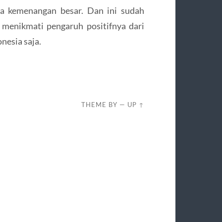
 kemenangan besar. Dan ini sudah
h menikmati pengaruh positifnya dari
nesia saja.
THEME BY
—
UP ↑