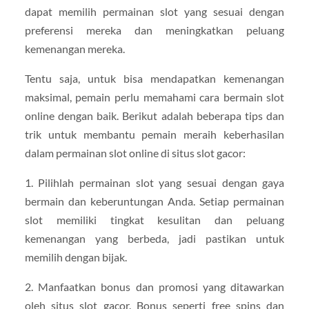
dapat memilih permainan slot yang sesuai dengan
preferensi mereka dan meningkatkan peluang
kemenangan mereka.
Tentu saja, untuk bisa mendapatkan kemenangan
maksimal, pemain perlu memahami cara bermain slot
online dengan baik. Berikut adalah beberapa tips dan
trik untuk membantu pemain meraih keberhasilan
dalam permainan slot online di situs slot gacor:
1. Pilihlah permainan slot yang sesuai dengan gaya
bermain dan keberuntungan Anda. Setiap permainan
slot memiliki tingkat kesulitan dan peluang
kemenangan yang berbeda, jadi pastikan untuk
memilih dengan bijak.
2. Manfaatkan bonus dan promosi yang ditawarkan
oleh situs slot gacor. Bonus seperti free spins dan