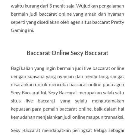
waktu kurang dari 5 menit saja. Wujudkan pengalaman
bermain judi baccarat online yang aman dan nyaman
seperti yang disediakan oleh agen situs baccarat Pretty
Gaming ini.
Baccarat Online Sexy Baccarat
Bagi kalian yang ingin bermain judi live baccarat online
dengan suasana yang nyaman dan menantang, sangat
disarankan untuk mencoba baccarat online pada agen
Sexy Baccarat ini. Sexy Baccarat merupakan salah satu
situs live baccarat yang selalu mengutamakan
kepuasan para pemain baccarat online, baik dalam hal
kemudahan menjalankan judi online maupun transaksi.
Sexy Baccarat mendapatkan peringkat ketiga sebagai