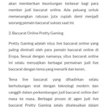
akan memberikan keuntungan terbesar bagi para
member judi baccarat online. Ada peluang untuk
memenangkan ratusan juta rupiah demi menjadi
seorang pemain baccarat sukses saat ini.
2. Baccarat Online Pretty Gaming
Pretty Gaming adalah situs live baccarat online yang
paling diminati oleh para pemain baccarat online di
Eropa. Sesuai dengan namanya, situs baccarat online
ini selalu menyajikan berbagai permainan judi live
baccarat dengan tema yang menarik dan keren.
Tema live baccarat yang dihadirkan selalu
berhubungan erat dengan teknologi modern dan
canggih dalam perkembangan judi baccarat online dari
masa ke masa. Berbagai proses di agen judi live
baccarat Pretty Gaming selalu diselesaikan dalam