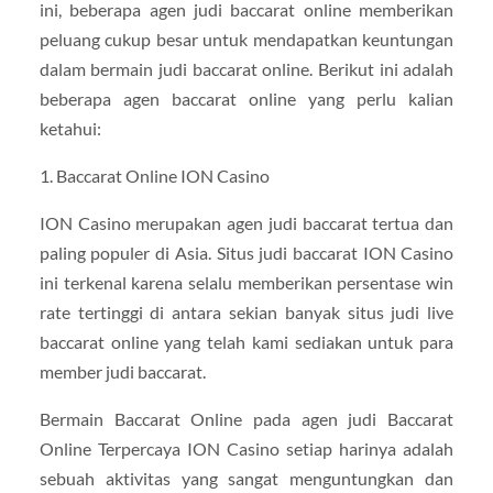
ini, beberapa agen judi baccarat online memberikan
peluang cukup besar untuk mendapatkan keuntungan
dalam bermain judi baccarat online. Berikut ini adalah
beberapa agen baccarat online yang perlu kalian
ketahui:
1. Baccarat Online ION Casino
ION Casino merupakan agen judi baccarat tertua dan
paling populer di Asia. Situs judi baccarat ION Casino
ini terkenal karena selalu memberikan persentase win
rate tertinggi di antara sekian banyak situs judi live
baccarat online yang telah kami sediakan untuk para
member judi baccarat.
Bermain Baccarat Online pada agen judi Baccarat
Online Terpercaya ION Casino setiap harinya adalah
sebuah aktivitas yang sangat menguntungkan dan