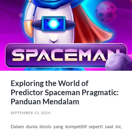
Exploring the World of
Predictor Spaceman Pragmatic:
Panduan Mendalam
SEPTEMBER 13, 2024
Dalam dunia bisnis yang kompetitif seperti saat ini,