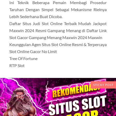
Ini Teknik Beberapa Pemain Membagi Prosedur
Taruhan Dengan Simpel Sebagai Mekanisme Rielnya
Lebih Sederhana Buat Dicoba.
Daftar Situs Judi Slot Online Terbaik Mudah Jackpot
Maxwin 2024 Resmi Gampang Menang di Daftar Link
Slot Gacor Gampang Menang Maxwin 2024 Maxwin
Keunggulan Agen Situs Slot Online Resmi & Terpercaya
Slot Online Gacor No Limit
Tree Of Fortune
RTP Slot
STICKY POST