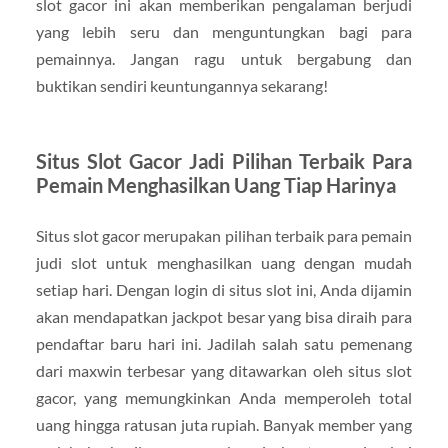
slot gacor ini akan memberikan pengalaman berjudi
yang lebih seru dan menguntungkan bagi para
pemainnya. Jangan ragu untuk bergabung dan
buktikan sendiri keuntungannya sekarang!
Situs Slot Gacor Jadi Pilihan Terbaik Para
Pemain Menghasilkan Uang Tiap Harinya
Situs slot gacor merupakan pilihan terbaik para pemain
judi slot untuk menghasilkan uang dengan mudah
setiap hari. Dengan login di situs slot ini, Anda dijamin
akan mendapatkan jackpot besar yang bisa diraih para
pendaftar baru hari ini. Jadilah salah satu pemenang
dari maxwin terbesar yang ditawarkan oleh situs slot
gacor, yang memungkinkan Anda memperoleh total
uang hingga ratusan juta rupiah. Banyak member yang