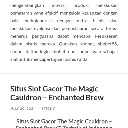
mengembangkan inovasi produk, melakukan
pemasaran yang efektif, mengelola keuangan dengan
baik, berkolaborasi dengan mitra bisnis, dan
melakukan evaluasi dan pembelajaran secara terus-
menerus, pengusaha dapat mencapai kesuksesan
dalam bisnis mereka. Gunakan sbobet, sbobet88,
sbobet daftar, login sbobet, dan sbobet wap sebagai
alat untuk mencapai tujuan bisnis Anda.
Situs Slot Gacor The Magic
Cauldron – Enchanted Brew
JULY 20, 2024
/
STICKY
Situs Slot Gacor The Magic Cauldron –