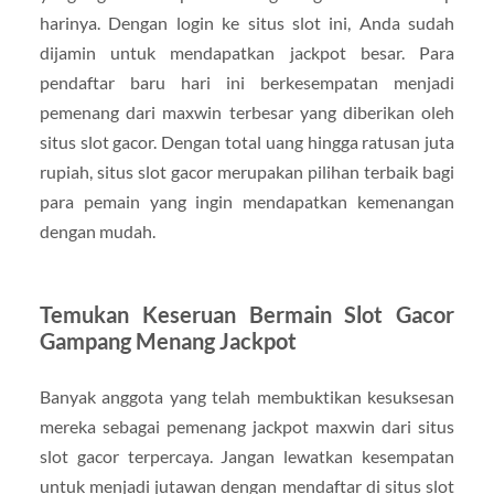
harinya. Dengan login ke situs slot ini, Anda sudah
dijamin untuk mendapatkan jackpot besar. Para
pendaftar baru hari ini berkesempatan menjadi
pemenang dari maxwin terbesar yang diberikan oleh
situs slot gacor. Dengan total uang hingga ratusan juta
rupiah, situs slot gacor merupakan pilihan terbaik bagi
para pemain yang ingin mendapatkan kemenangan
dengan mudah.
Temukan Keseruan Bermain Slot Gacor
Gampang Menang Jackpot
Banyak anggota yang telah membuktikan kesuksesan
mereka sebagai pemenang jackpot maxwin dari situs
slot gacor terpercaya. Jangan lewatkan kesempatan
untuk menjadi jutawan dengan mendaftar di situs slot