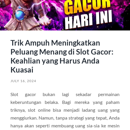
Trik Ampuh Meningkatkan
Peluang Menang di Slot Gacor:
Keahlian yang Harus Anda
Kuasai
JULY 16, 2024
Slot gacor bukan lagi sekadar permainan
keberuntungan belaka. Bagi mereka yang paham
triknya, slot online bisa menjadi ladang uang yang
menggiurkan. Namun, tanpa strategi yang tepat, Anda
hanya akan seperti membuang uang sia-sia ke mesin