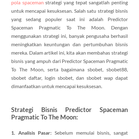
pola spaceman
strategi yang tepat sangatlah penting
untuk mencapai kesuksesan. Salah satu strategi bisnis
yang sedang populer saat ini adalah Predictor
Spaceman Pragmatic To The Moon. Dengan
menggunakan strategi ini, banyak pengusaha berhasil
meningkatkan keuntungan dan pertumbuhan bisnis
mereka. Dalam artikel ini, kita akan membahas strategi
bisnis yang ampuh dari Predictor Spaceman Pragmatic
To The Moon, serta bagaimana sbobet, sbobet88,
sbobet daftar, login sbobet, dan sbobet wap dapat
dimanfaatkan untuk mencapai kesuksesan.
Strategi Bisnis Predictor Spaceman
Pragmatic To The Moon:
1. Analisis Pasar:
Sebelum memulai bisnis, sangat