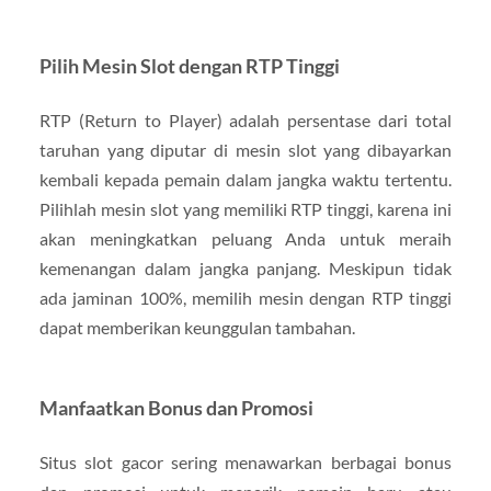
Pilih Mesin Slot dengan RTP Tinggi
RTP (Return to Player) adalah persentase dari total
taruhan yang diputar di mesin slot yang dibayarkan
kembali kepada pemain dalam jangka waktu tertentu.
Pilihlah mesin slot yang memiliki RTP tinggi, karena ini
akan meningkatkan peluang Anda untuk meraih
kemenangan dalam jangka panjang. Meskipun tidak
ada jaminan 100%, memilih mesin dengan RTP tinggi
dapat memberikan keunggulan tambahan.
Manfaatkan Bonus dan Promosi
Situs slot gacor sering menawarkan berbagai bonus