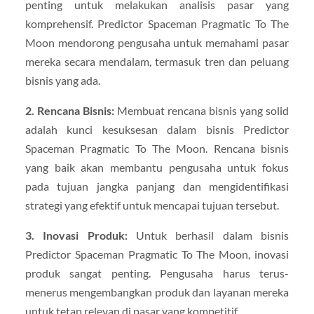
penting untuk melakukan analisis pasar yang
komprehensif. Predictor Spaceman Pragmatic To The
Moon mendorong pengusaha untuk memahami pasar
mereka secara mendalam, termasuk tren dan peluang
bisnis yang ada.
2. Rencana Bisnis:
Membuat rencana bisnis yang solid
adalah kunci kesuksesan dalam bisnis Predictor
Spaceman Pragmatic To The Moon. Rencana bisnis
yang baik akan membantu pengusaha untuk fokus
pada tujuan jangka panjang dan mengidentifikasi
strategi yang efektif untuk mencapai tujuan tersebut.
3. Inovasi Produk:
Untuk berhasil dalam bisnis
Predictor Spaceman Pragmatic To The Moon, inovasi
produk sangat penting. Pengusaha harus terus-
menerus mengembangkan produk dan layanan mereka
untuk tetap relevan di pasar yang kompetitif.