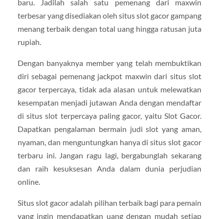
baru. Jadilah salah satu pemenang dari maxwin
terbesar yang disediakan oleh situs slot gacor gampang
menang terbaik dengan total uang hingga ratusan juta
rupiah.
Dengan banyaknya member yang telah membuktikan
diri sebagai pemenang jackpot maxwin dari situs slot
gacor terpercaya, tidak ada alasan untuk melewatkan
kesempatan menjadi jutawan Anda dengan mendaftar
di situs slot terpercaya paling gacor, yaitu Slot Gacor.
Dapatkan pengalaman bermain judi slot yang aman,
nyaman, dan menguntungkan hanya di situs slot gacor
terbaru ini. Jangan ragu lagi, bergabunglah sekarang
dan raih kesuksesan Anda dalam dunia perjudian
online.
Situs slot gacor adalah pilihan terbaik bagi para pemain
yang ingin mendapatkan uang dengan mudah setiap