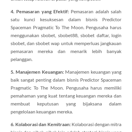
4. Pemasaran yang Efektif:
Pemasaran adalah salah
satu kunci kesuksesan dalam bisnis Predictor
Spaceman Pragmatic To The Moon. Pengusaha harus
menggunakan sbobet, sbobet88, sbobet daftar, login
sbobet, dan sbobet wap untuk memperluas jangkauan
pemasaran mereka dan menarik lebih banyak
pelanggan.
5. Manajemen Keuangan:
Manajemen keuangan yang
baik sangat penting dalam bisnis Predictor Spaceman
Pragmatic To The Moon. Pengusaha harus memiliki
pemahaman yang kuat tentang keuangan mereka dan
membuat keputusan yang bijaksana dalam
pengelolaan keuangan mereka.
6. Kolaborasi dan Kemitraan:
Kolaborasi dengan mitra