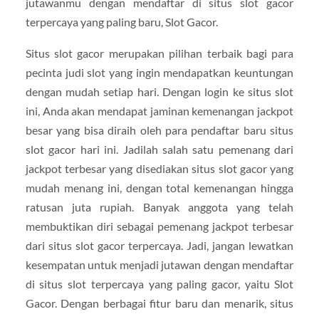
jutawanmu dengan mendaftar di situs slot gacor
terpercaya yang paling baru, Slot Gacor.
Situs slot gacor merupakan pilihan terbaik bagi para
pecinta judi slot yang ingin mendapatkan keuntungan
dengan mudah setiap hari. Dengan login ke situs slot
ini, Anda akan mendapat jaminan kemenangan jackpot
besar yang bisa diraih oleh para pendaftar baru situs
slot gacor hari ini. Jadilah salah satu pemenang dari
jackpot terbesar yang disediakan situs slot gacor yang
mudah menang ini, dengan total kemenangan hingga
ratusan juta rupiah. Banyak anggota yang telah
membuktikan diri sebagai pemenang jackpot terbesar
dari situs slot gacor terpercaya. Jadi, jangan lewatkan
kesempatan untuk menjadi jutawan dengan mendaftar
di situs slot terpercaya yang paling gacor, yaitu Slot
Gacor. Dengan berbagai fitur baru dan menarik, situs