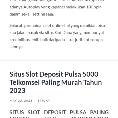
adanya Autoplay yang kapabel melakukan 100 spin
dalam sekali setting saja.
Seluruh permainan slot online hal yang demikian bisa
kau jalan masuk via situs Slot Dana yang mempunyai
kredibilitas lebih baik daripada situs judi slot serupa
lainnya.
Situs Slot Deposit Pulsa 5000
Telkomsel Paling Murah Tahun
2023
MAY 25, 2023
/
STICKY
SITUS SLOT DEPOSIT PULSA PALING