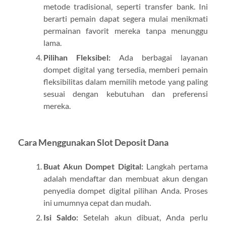
metode tradisional, seperti transfer bank. Ini
berarti pemain dapat segera mulai menikmati
permainan favorit mereka tanpa menunggu
lama.
Pilihan Fleksibel:
Ada berbagai layanan
dompet digital yang tersedia, memberi pemain
fleksibilitas dalam memilih metode yang paling
sesuai dengan kebutuhan dan preferensi
mereka.
Cara Menggunakan Slot Deposit Dana
Buat Akun Dompet Digital:
Langkah pertama
adalah mendaftar dan membuat akun dengan
penyedia dompet digital pilihan Anda. Proses
ini umumnya cepat dan mudah.
Isi Saldo:
Setelah akun dibuat, Anda perlu