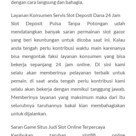
dengan cara langsung dan bahagia.
Layanan Konsumen Servis Slot Deposit Dana 24 Jam
Slot Deposit Pulsa Tanpa Potongan udah
mendatangkan banyak saran permainan slot gacor
yang beri keuntungan untuk dicoba saat ini. Kalau
anda tengah perlu kontribusi waktu main karenanya
bisa mengontak faksi layanan konsumen yang bisa
bekerja sepanjang 24 jam online. Di sini kami
selalu akan memberinya pelayanan terbaik untuk
pemain. di saat anda tengah perlu kontribusi kami
selalu akan bekerja dengan memikul tanggung jawab.
Memberinya layanan yang maksimum maka dari itu
seluruhnya taruhannya bakal kian membahagiakan
untuk dijalankan.
Saran Game Situs Judi Slot Online Terpercaya
Kesibukan taruhan slot88 online