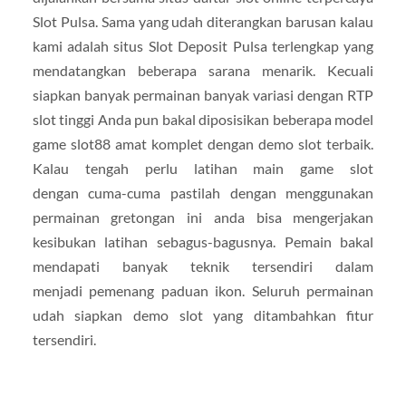
Slot Pulsa. Sama yang udah diterangkan barusan kalau
kami adalah situs Slot Deposit Pulsa terlengkap yang
mendatangkan beberapa sarana menarik. Kecuali
siapkan banyak permainan banyak variasi dengan RTP
slot tinggi Anda pun bakal diposisikan beberapa model
game slot88 amat komplet dengan demo slot terbaik.
Kalau tengah perlu latihan main game slot
dengan cuma-cuma pastilah dengan menggunakan
permainan gretongan ini anda bisa mengerjakan
kesibukan latihan sebagus-bagusnya. Pemain bakal
mendapati banyak teknik tersendiri dalam
menjadi pemenang paduan ikon. Seluruh permainan
udah siapkan demo slot yang ditambahkan fitur
tersendiri.