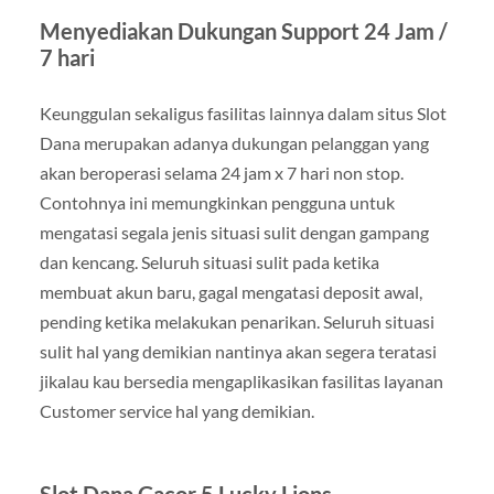
Menyediakan Dukungan Support 24 Jam /
7 hari
Keunggulan sekaligus fasilitas lainnya dalam situs Slot
Dana merupakan adanya dukungan pelanggan yang
akan beroperasi selama 24 jam x 7 hari non stop.
Contohnya ini memungkinkan pengguna untuk
mengatasi segala jenis situasi sulit dengan gampang
dan kencang. Seluruh situasi sulit pada ketika
membuat akun baru, gagal mengatasi deposit awal,
pending ketika melakukan penarikan. Seluruh situasi
sulit hal yang demikian nantinya akan segera teratasi
jikalau kau bersedia mengaplikasikan fasilitas layanan
Customer service hal yang demikian.