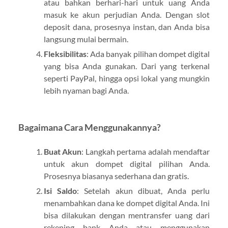
atau bahkan berhari-hari untuk uang Anda
masuk ke akun perjudian Anda. Dengan slot
deposit dana, prosesnya instan, dan Anda bisa
langsung mulai bermain.
Fleksibilitas
: Ada banyak pilihan dompet digital
yang bisa Anda gunakan. Dari yang terkenal
seperti PayPal, hingga opsi lokal yang mungkin
lebih nyaman bagi Anda.
Bagaimana Cara Menggunakannya?
Buat Akun
: Langkah pertama adalah mendaftar
untuk akun dompet digital pilihan Anda.
Prosesnya biasanya sederhana dan gratis.
Isi Saldo
: Setelah akun dibuat, Anda perlu
menambahkan dana ke dompet digital Anda. Ini
bisa dilakukan dengan mentransfer uang dari
rekening bank Anda atau menggunakan