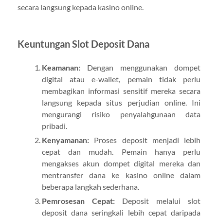
secara langsung kepada kasino online.
Keuntungan Slot Deposit Dana
Keamanan:
Dengan menggunakan dompet
digital atau e-wallet, pemain tidak perlu
membagikan informasi sensitif mereka secara
langsung kepada situs perjudian online. Ini
mengurangi risiko penyalahgunaan data
pribadi.
Kenyamanan:
Proses deposit menjadi lebih
cepat dan mudah. Pemain hanya perlu
mengakses akun dompet digital mereka dan
mentransfer dana ke kasino online dalam
beberapa langkah sederhana.
Pemrosesan Cepat:
Deposit melalui slot
deposit dana seringkali lebih cepat daripada