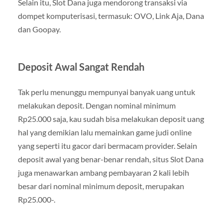
Selain itu, Slot Dana juga mendorong transaksi via
dompet komputerisasi, termasuk: OVO, Link Aja, Dana
dan Goopay.
Deposit Awal Sangat Rendah
Tak perlu menunggu mempunyai banyak uang untuk
melakukan deposit. Dengan nominal minimum
Rp25.000 saja, kau sudah bisa melakukan deposit uang
hal yang demikian lalu memainkan game judi online
yang seperti itu gacor dari bermacam provider. Selain
deposit awal yang benar-benar rendah, situs Slot Dana
juga menawarkan ambang pembayaran 2 kali lebih
besar dari nominal minimum deposit, merupakan
Rp25.000-.