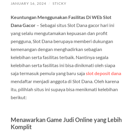
JANUARY 16, 2024
/
STICKY
Keuntungan Menggunakan Fasilitas Di WEb Slot
Dana Gacor
– Sebagai situs Slot Dana gacor hari ini
yang selalu mengutamakan kepuasan dan profit
pengguna, Slot Dana berupaya memberi dukungan
kemenangan dengan menghadirkan sebagian
kelebihan serta fasilitas terbaik. Nantinya segala
kelebihan serta fasilitas ini bisa dinikmati oleh siapa
saja termasuk pemula yang baru saja
slot deposit dana
mendaftar menjadi anggota di Slot Dana. Oleh karena
itu, pilihlah situs ini supaya bisa menikmati kelebihan
berikut:
Menawarkan Game Judi Online yang Lebih
Komplit