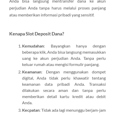
Anda bisa langsung mentransfer dana ke akun
perjudian Anda tanpa harus melalui proses panjang
atau memberikan informasi pribadi yang sensitif.
Kenapa Slot Deposit Dana?
Kemudahan
: Bayangkan hanya dengan
beberapa klik, Anda bisa langsung memasukkan
uang ke akun perjudian Anda. Tanpa perlu
keluar rumah atau mengisi formulir panjang.
Keamanan
: Dengan menggunakan dompet
digital, Anda tidak perlu khawatir tentang
keamanan data pribadi Anda. Transaksi
dilakukan secara aman dan tanpa perlu
memberikan detail kartu kredit atau debit
Anda.
Kecpatan
: Tidak ada lagi menunggu berjam-jam