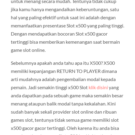
untuk menang secara mudah. Tentunya tidak cukup
jika kamu hanya mengandalkan keberuntungan, satu
hal yang paling efektif untuk saat ini adalah dengan
memanfaatkan presentase Slot x500 yang paling tinggi.
Dengan mendapatkan bocoran Slot x500 gacor
tertinggi bisa memberikan kemenangan saat bermain
game slot online.
Sebelumnya apakah anda tahu apa itu X500? X500
memiliki kepanjangan RETURN TO PLAYER dimana
arti mudahnya adalah pengembalian modal kepada
pemain. Jadi semakin tinggi x500 Slot
klik disini
yang
anda dapatkan pada sebuah game maka semakin besar
menang ataupun balik modal tanpa kekalahan. Kini
sudah banyak sekali provider slot online dan ribuan
games slot, tentunya tidak semua game memiliki slot
x500 gacor gacor tertinggi. Oleh karena itu anda bisa