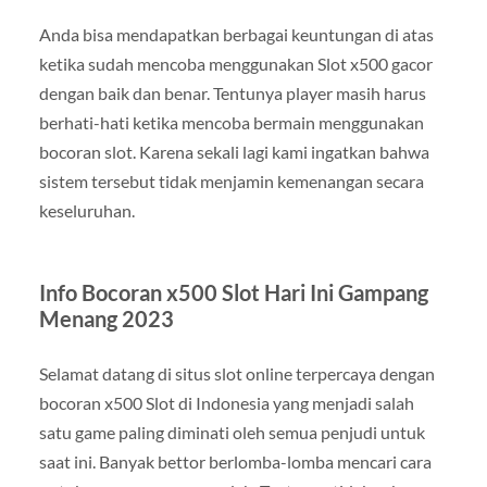
Anda bisa mendapatkan berbagai keuntungan di atas
ketika sudah mencoba menggunakan Slot x500 gacor
dengan baik dan benar. Tentunya player masih harus
berhati-hati ketika mencoba bermain menggunakan
bocoran slot. Karena sekali lagi kami ingatkan bahwa
sistem tersebut tidak menjamin kemenangan secara
keseluruhan.
Info Bocoran x500 Slot Hari Ini Gampang
Menang 2023
Selamat datang di situs slot online terpercaya dengan
bocoran x500 Slot di Indonesia yang menjadi salah
satu game paling diminati oleh semua penjudi untuk
saat ini. Banyak bettor berlomba-lomba mencari cara