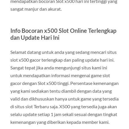
mendapatkan bocoran Slot x500 hari ini tertinggi yang
sangat manjur dan akurat.
Info Bocoran x500 Slot Online Terlengkap
dan Update Hari Ini
Selamat datang untuk anda yang sedang mencari situs
slot x500 gacor terlengkap dan paling update hari ini.
Sangat tepat jika anda mengunjungi situs kami ini
untuk mendapatkan informasi mengenai game slot
gacor dengan Slot x500 tinggi. Persentase kemenangan
yang kami sediakan tentu diambil dengan data yang
valid dan dikhususkan hanya untuk game yang tersedia
di situs slot Terbaru saja. X500 yang tersedia juga akan
selalu update setiap 1 jam sekali sesuai dengan tingkat
kemenangan yang diberikan kepada member kami.