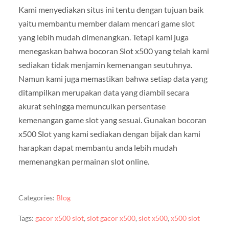
Kami menyediakan situs ini tentu dengan tujuan baik
yaitu membantu member dalam mencari game slot
yang lebih mudah dimenangkan. Tetapi kami juga
menegaskan bahwa bocoran Slot x500 yang telah kami
sediakan tidak menjamin kemenangan seutuhnya.
Namun kami juga memastikan bahwa setiap data yang
ditampilkan merupakan data yang diambil secara
akurat sehingga memunculkan persentase
kemenangan game slot yang sesuai. Gunakan bocoran
x500 Slot yang kami sediakan dengan bijak dan kami
harapkan dapat membantu anda lebih mudah
memenangkan permainan slot online.
Categories:
Blog
Tags:
gacor x500 slot
,
slot gacor x500
,
slot x500
,
x500 slot