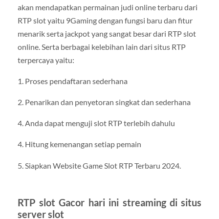
akan mendapatkan permainan judi online terbaru dari
RTP slot yaitu 9Gaming dengan fungsi baru dan fitur
menarik serta jackpot yang sangat besar dari RTP slot
online. Serta berbagai kelebihan lain dari situs RTP
terpercaya yaitu:
1. Proses pendaftaran sederhana
2. Penarikan dan penyetoran singkat dan sederhana
4. Anda dapat menguji slot RTP terlebih dahulu
4. Hitung kemenangan setiap pemain
5. Siapkan Website Game Slot RTP Terbaru 2024.
RTP slot Gacor hari ini streaming di situs
server slot