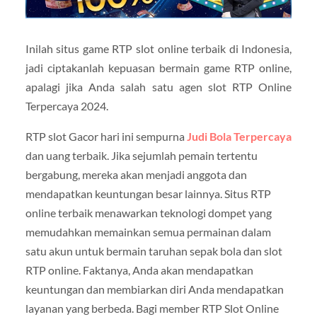
Inilah situs game RTP slot online terbaik di Indonesia,
jadi ciptakanlah kepuasan bermain game RTP online,
apalagi jika Anda salah satu agen slot RTP Online
Terpercaya 2024.
RTP slot Gacor hari ini sempurna
Judi Bola Terpercaya
dan uang terbaik. Jika sejumlah pemain tertentu
bergabung, mereka akan menjadi anggota dan
mendapatkan keuntungan besar lainnya. Situs RTP
online terbaik menawarkan teknologi dompet yang
memudahkan memainkan semua permainan dalam
satu akun untuk bermain taruhan sepak bola dan slot
RTP online. Faktanya, Anda akan mendapatkan
keuntungan dan membiarkan diri Anda mendapatkan
layanan yang berbeda. Bagi member RTP Slot Online