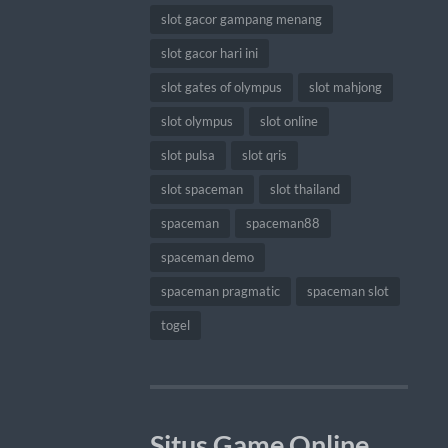
slot gacor gampang menang
slot gacor hari ini
slot gates of olympus
slot mahjong
slot olympus
slot online
slot pulsa
slot qris
slot spaceman
slot thailand
spaceman
spaceman88
spaceman demo
spaceman pragmatic
spaceman slot
togel
Situs Game Online