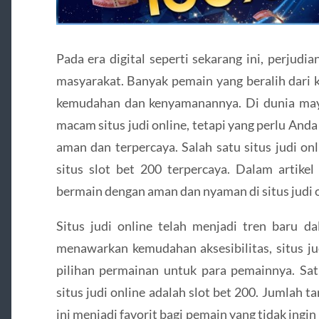
Pada era digital seperti sekarang ini, perjudi
masyarakat. Banyak pemain yang beralih dari ka
kemudahan dan kenyamanannya. Di dunia ma
macam situs judi online, tetapi yang perlu And
aman dan terpercaya. Salah satu situs judi onl
situs slot bet 200 terpercaya. Dalam artike
bermain dengan aman dan nyaman di situs judi 
Situs judi online telah menjadi tren baru da
menawarkan kemudahan aksesibilitas, situs ju
pilihan permainan untuk para pemainnya. Sat
situs judi online adalah slot bet 200. Jumlah
ini menjadi favorit bagi pemain yang tidak ingi