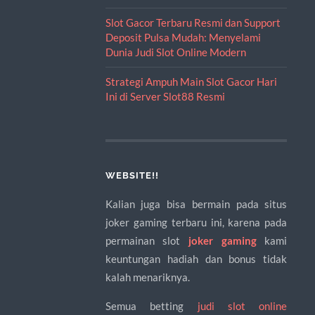
Slot Gacor Terbaru Resmi dan Support
Deposit Pulsa Mudah: Menyelami
Dunia Judi Slot Online Modern
Strategi Ampuh Main Slot Gacor Hari
Ini di Server Slot88 Resmi
WEBSITE!!
Kalian juga bisa bermain pada situs
joker gaming terbaru ini, karena pada
permainan slot
joker gaming
kami
keuntungan hadiah dan bonus tidak
kalah menariknya.
Semua betting
judi slot online