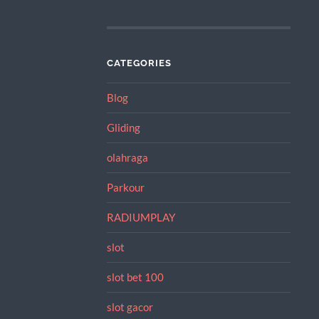
CATEGORIES
Blog
Gliding
olahraga
Parkour
RADIUMPLAY
slot
slot bet 100
slot gacor