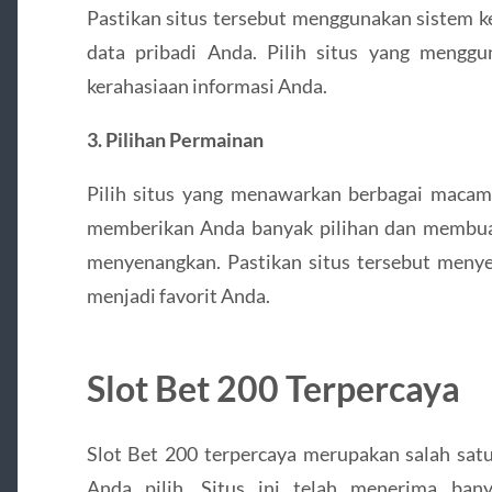
Pastikan situs tersebut menggunakan sistem 
data pribadi Anda. Pilih situs yang mengg
kerahasiaan informasi Anda.
3. Pilihan Permainan
Pilih situs yang menawarkan berbagai macam 
memberikan Anda banyak pilihan dan membua
menyenangkan. Pastikan situs tersebut menye
menjadi favorit Anda.
Slot Bet 200 Terpercaya
Slot Bet 200 terpercaya merupakan salah satu 
Anda pilih. Situs ini telah menerima ban