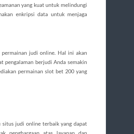
keamanan yang kuat untuk melindungi
unakan enkripsi data untuk menjaga
permainan judi online. Hal ini akan
t pengalaman berjudi Anda semakin
diakan permainan slot bet 200 yang
situs judi online terbaik yang dapat
yak penghargaan atas layanan dan