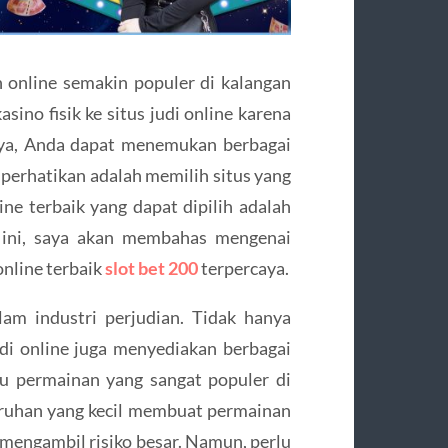
an online semakin populer di kalangan
sino fisik ke situs judi online karena
ya, Anda dapat menemukan berbagai
a perhatikan adalah memilih situs yang
ine terbaik yang dapat dipilih adalah
l ini, saya akan membahas mengenai
online terbaik
slot bet 200
terpercaya.
lam industri perjudian. Tidak hanya
di online juga menyediakan berbagai
u permainan yang sangat populer di
 taruhan yang kecil membuat permainan
n mengambil risiko besar. Namun, perlu