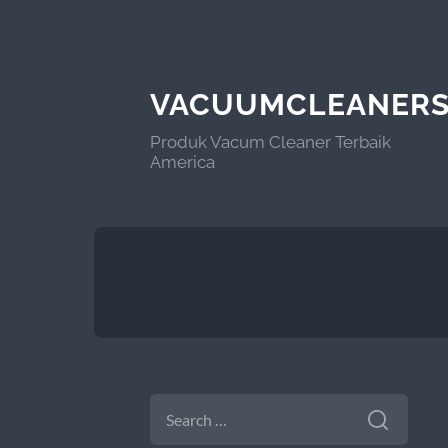
VACUUMCLEANERS
Produk Vacum Cleaner Terbaik
America
SEARCH
FOR: