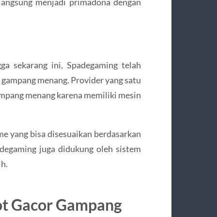
 langsung menjadi primadona dengan
ga sekarang ini, Spadegaming telah
g gampang menang. Provider yang satu
 gampang menang karena memiliki mesin
e yang bisa disesuaikan berdasarkan
adegaming juga didukung oleh sistem
h.
lot Gacor Gampang