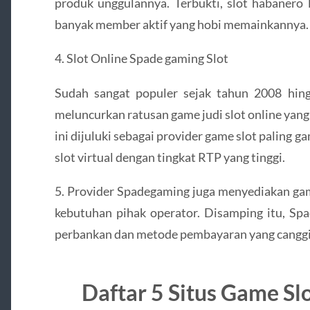
produk unggulannya. Terbukti, slot habanero
banyak member aktif yang hobi memainkannya.
4. Slot Online Spade gaming Slot
Sudah sangat populer sejak tahun 2008 hing
meluncurkan ratusan game judi slot online yan
ini dijuluki sebagai provider game slot paling
slot virtual dengan tingkat RTP yang tinggi.
5. Provider Spadegaming juga menyediakan gam
kebutuhan pihak operator. Disamping itu, Sp
perbankan dan metode pembayaran yang canggi
Daftar 5 Situs Game S