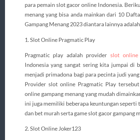
para pemain slot gacor online Indonesia. Berik
menang yang bisa anda mainkan dari 10 Dafta
Gampang Menang 2023 diantara lainnya adalah
1. Slot Online Pragmatic Play
Pragmatic play adalah provider
slot online
Indonesia yang sangat sering kita jumpai di b
menjadi primadona bagi para pecinta judi yang
Provider slot online Pragmatic Play tersebut
online gampang menang yang mudah dimainkan. 
ini juga memiliki beberapa keuntungan seperti 
dan bet murah serta game slot gacor gampang 
2. Slot Online Joker123