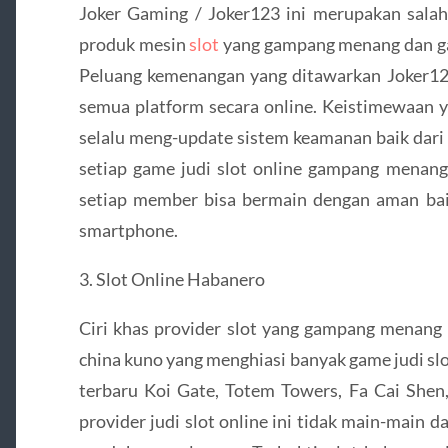
Joker Gaming / Joker123 ini merupakan salah
produk mesin
slot
yang gampang menang dan gam
Peluang kemenangan yang ditawarkan Joker123 
semua platform secara online. Keistimewaan ya
selalu meng-update sistem keamanan baik dar
setiap game judi slot online gampang menang
setiap member bisa bermain dengan aman bai
smartphone.
3. Slot Online Habanero
Ciri khas provider slot yang gampang menang 
china kuno yang menghiasi banyak game judi slo
terbaru Koi Gate, Totem Towers, Fa Cai Shen
provider judi slot online ini tidak main-mai