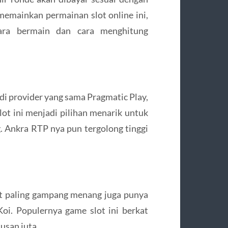
emainkan permainan slot online ini,
ra bermain dan cara menghitung
di provider yang sama Pragmatic Play,
slot ini menjadi pilihan menarik untuk
. Ankra RTP nya pun tergolong tinggi
lot paling gampang menang juga punya
oi. Populernya game slot ini berkat
usan juta.