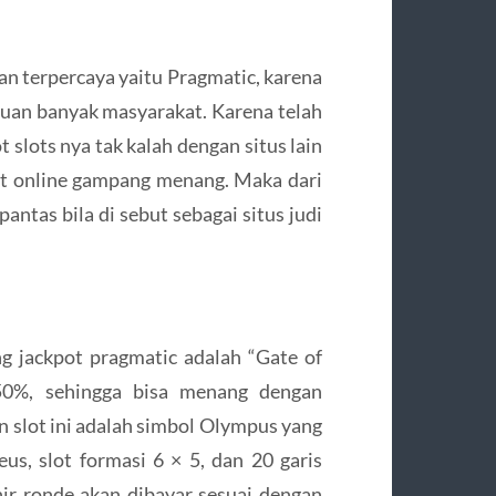
n terpercaya yaitu Pragmatic, karena
ruan banyak masyarakat. Karena telah
 slots nya tak kalah dengan situs lain
lot online gampang menang. Maka dari
antas bila di sebut sebagai situs judi
ng jackpot pragmatic adalah “Gate of
,50%, sehingga bisa menang dengan
n slot ini adalah simbol Olympus yang
us, slot formasi 6 × 5, dan 20 garis
ir ronde akan dibayar sesuai dengan