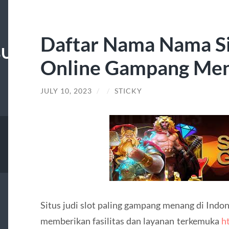
Daftar Nama Nama Sit
USA.COM
Online Gampang Me
JULY 10, 2023
/
/
STICKY
Situs judi slot paling gampang menang di Indo
memberikan fasilitas dan layanan terkemuka
h