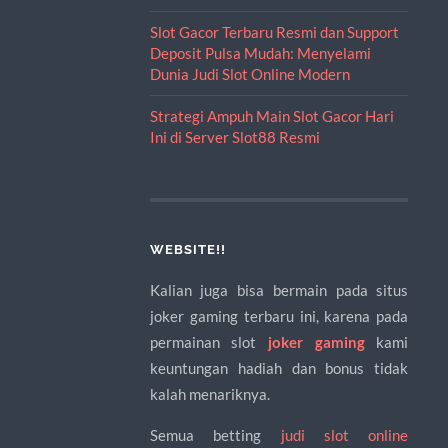
Slot Gacor Terbaru Resmi dan Support
Deposit Pulsa Mudah: Menyelami
Dunia Judi Slot Online Modern
Strategi Ampuh Main Slot Gacor Hari
Ini di Server Slot88 Resmi
WEBSITE!!
Kalian juga bisa bermain pada situs
joker gaming terbaru ini, karena pada
permainan slot
joker gaming
kami
keuntungan hadiah dan bonus tidak
kalah menariknya.
Semua betting
judi slot online