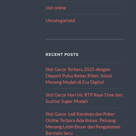
slot online
Uncategorized
RECENT POSTS
Slot Gacor Terbaru 2025 dengan
Deposit Pulsa Bebas Ribet: Solusi
Menang Mudah di Era Digital
Slot Gacor Hari Ini: RTP Real-Time dan
Scatter Super Mudah
Slot Gacor Judi Kamboja dan Poker
Online Terbaru Ada Bonus: Peluang
Menang Lebih Besar dan Pengalaman
Bermain Seru