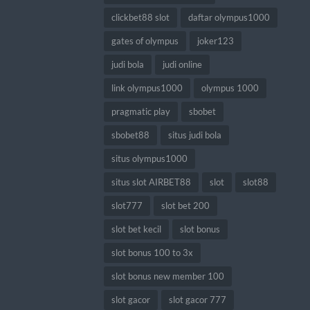
clickbet88 slot
daftar olympus1000
gates of olympus
joker123
judi bola
judi online
link olympus1000
olympus 1000
pragmatic play
sbobet
sbobet88
situs judi bola
situs olympus1000
situs slot AIRBET88
slot
slot88
slot777
slot bet 200
slot bet kecil
slot bonus
slot bonus 100 to 3x
slot bonus new member 100
slot gacor
slot gacor 777