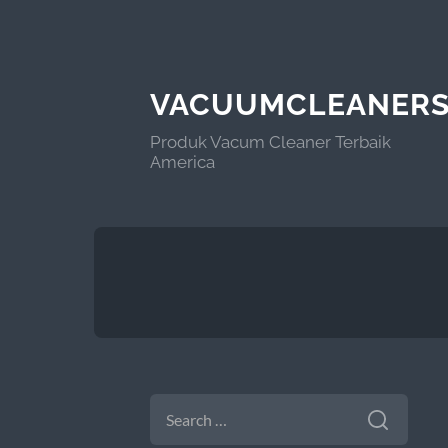
VACUUMCLEANERS
Produk Vacum Cleaner Terbaik
America
SEARCH
FOR: