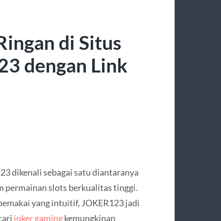
ngan di Situs
123 dengan Link
3 dikenali sebagai satu diantaranya
permainan slots berkualitas tinggi.
emakai yang intuitif, JOKER123 jadi
cari
joker gaming
kemungkinan