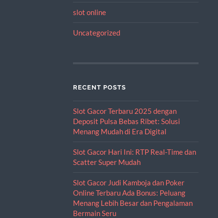
slot online
Uncategorized
RECENT POSTS
Slot Gacor Terbaru 2025 dengan
Deposit Pulsa Bebas Ribet: Solusi
Menang Mudah di Era Digital
Slot Gacor Hari Ini: RTP Real-Time dan
Scatter Super Mudah
Slot Gacor Judi Kamboja dan Poker
Online Terbaru Ada Bonus: Peluang
Menang Lebih Besar dan Pengalaman
Bermain Seru