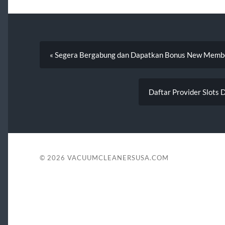
« Segera Bergabung dan Dapatkan Bonus New Membe
Daftar Provider Slots 
© 2026
VACUUMCLEANERSUSA.COM