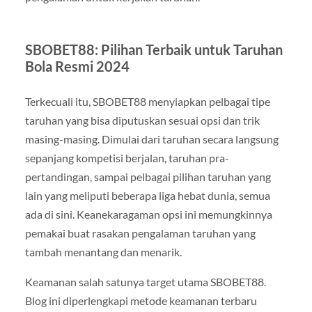
SBOBET88: Pilihan Terbaik untuk Taruhan
Bola Resmi 2024
Terkecuali itu, SBOBET88 menyiapkan pelbagai tipe
taruhan yang bisa diputuskan sesuai opsi dan trik
masing-masing. Dimulai dari taruhan secara langsung
sepanjang kompetisi berjalan, taruhan pra-
pertandingan, sampai pelbagai pilihan taruhan yang
lain yang meliputi beberapa liga hebat dunia, semua
ada di sini. Keanekaragaman opsi ini memungkinnya
pemakai buat rasakan pengalaman taruhan yang
tambah menantang dan menarik.
Keamanan salah satunya target utama SBOBET88.
Blog ini diperlengkapi metode keamanan terbaru