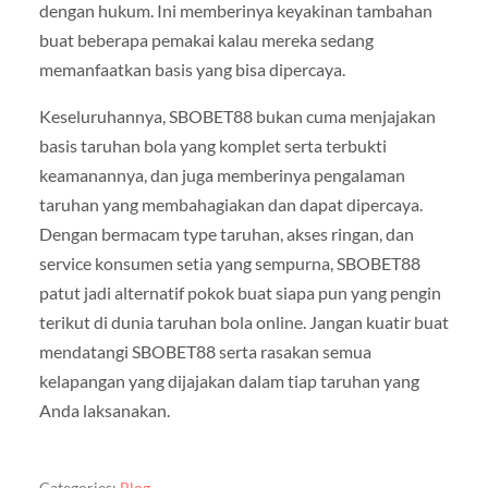
dengan hukum. Ini memberinya keyakinan tambahan
buat beberapa pemakai kalau mereka sedang
memanfaatkan basis yang bisa dipercaya.
Keseluruhannya, SBOBET88 bukan cuma menjajakan
basis taruhan bola yang komplet serta terbukti
keamanannya, dan juga memberinya pengalaman
taruhan yang membahagiakan dan dapat dipercaya.
Dengan bermacam type taruhan, akses ringan, dan
service konsumen setia yang sempurna, SBOBET88
patut jadi alternatif pokok buat siapa pun yang pengin
terikut di dunia taruhan bola online. Jangan kuatir buat
mendatangi SBOBET88 serta rasakan semua
kelapangan yang dijajakan dalam tiap taruhan yang
Anda laksanakan.
Categories:
Blog