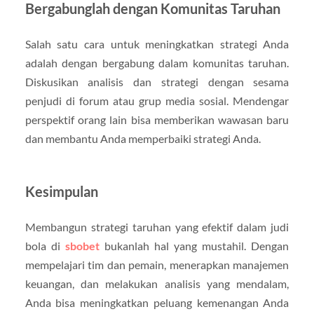
Bergabunglah dengan Komunitas Taruhan
Salah satu cara untuk meningkatkan strategi Anda
adalah dengan bergabung dalam komunitas taruhan.
Diskusikan analisis dan strategi dengan sesama
penjudi di forum atau grup media sosial. Mendengar
perspektif orang lain bisa memberikan wawasan baru
dan membantu Anda memperbaiki strategi Anda.
Kesimpulan
Membangun strategi taruhan yang efektif dalam judi
bola di
sbobet
bukanlah hal yang mustahil. Dengan
mempelajari tim dan pemain, menerapkan manajemen
keuangan, dan melakukan analisis yang mendalam,
Anda bisa meningkatkan peluang kemenangan Anda