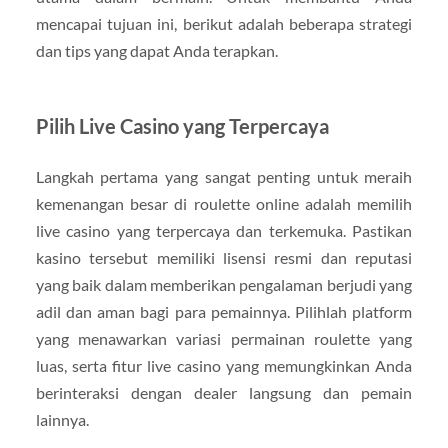
mencapai tujuan ini, berikut adalah beberapa strategi
dan tips yang dapat Anda terapkan.
Pilih Live Casino yang Terpercaya
Langkah pertama yang sangat penting untuk meraih
kemenangan besar di roulette online adalah memilih
live casino yang terpercaya dan terkemuka. Pastikan
kasino tersebut memiliki lisensi resmi dan reputasi
yang baik dalam memberikan pengalaman berjudi yang
adil dan aman bagi para pemainnya. Pilihlah platform
yang menawarkan variasi permainan roulette yang
luas, serta fitur live casino yang memungkinkan Anda
berinteraksi dengan dealer langsung dan pemain
lainnya.