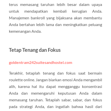
terus memasang taruhan lebih besar dalam upaya
untuk mendapatkan kembali kerugian Anda.
Manajemen bankroll yang bijaksana akan membantu
Anda bertahan lebih lama dan meningkatkan peluang
kemenangan Anda.
Tetap Tenang dan Fokus
goldentram242suitesandhostel.com
Terakhir, tetaplah tenang dan fokus saat bermain
roulette online. Jangan biarkan emosi Anda mengambil
alih, karena hal itu dapat mengganggu konsentrasi
Anda dan memengaruhi keputusan Anda dalam
memasang taruhan. Tetaplah sabar, sabar, dan fokus
pada strategi Anda, dan ingatlah bahwa hasil dari