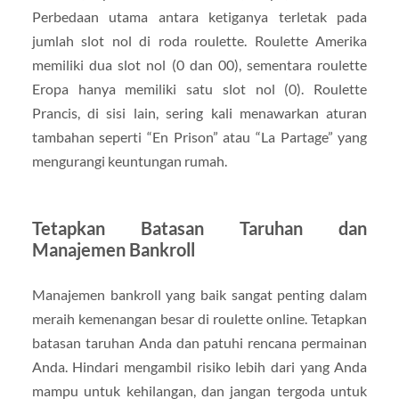
Perbedaan utama antara ketiganya terletak pada
jumlah slot nol di roda roulette. Roulette Amerika
memiliki dua slot nol (0 dan 00), sementara roulette
Eropa hanya memiliki satu slot nol (0). Roulette
Prancis, di sisi lain, sering kali menawarkan aturan
tambahan seperti “En Prison” atau “La Partage” yang
mengurangi keuntungan rumah.
Tetapkan Batasan Taruhan dan
Manajemen Bankroll
Manajemen bankroll yang baik sangat penting dalam
meraih kemenangan besar di roulette online. Tetapkan
batasan taruhan Anda dan patuhi rencana permainan
Anda. Hindari mengambil risiko lebih dari yang Anda
mampu untuk kehilangan, dan jangan tergoda untuk