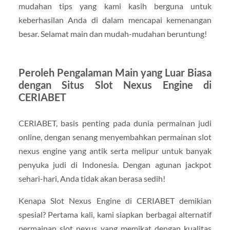
mudahan tips yang kami kasih berguna untuk
keberhasilan Anda di dalam mencapai kemenangan
besar. Selamat main dan mudah-mudahan beruntung!
Peroleh Pengalaman Main yang Luar Biasa
dengan Situs Slot Nexus Engine di
CERIABET
CERIABET, basis penting pada dunia permainan judi
online, dengan senang menyembahkan permainan slot
nexus engine yang antik serta melipur untuk banyak
penyuka judi di Indonesia. Dengan agunan jackpot
sehari-hari, Anda tidak akan berasa sedih!
Kenapa Slot Nexus Engine di CERIABET demikian
spesial? Pertama kali, kami siapkan berbagai alternatif
permainan slot nexus yang memikat dengan kualitas