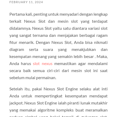
FEBRUARY 11, 2024
Pertama kali, penting untuk menyadari dengan lengkap
terkait Nexus Slot dan mesin slot yang terdapat
didalamnya. Nexus Slot yaitu satu diantara variasi slot
yang sangat ternama dan menjajakan berbagai ragam
fitur menarik. Dengan Nexus Slot, Anda bisa nikmati
diagram serta suara yang menakjubkan dan
kesempatan menang yang semakin lebih besar . Maka,
Anda harus
slot nexus
memastikan agar mendalami
secara baik semua ciri-ciri dari mesin slot ini saat
sebelum mulai permainan.
Setelah itu, pakai Nexus Slot Engine selaku alat inti
Anda untuk mempertingkat kesempatan mendapat
jackpot. Nexus Slot Engine ialah piranti lunak mutakhir
yang memakai algoritme kompleks buat meramalkan
paduan simbol yang bakal tampil di gulungan slot.