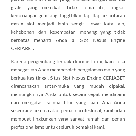
grafis yang memikat. Tidak cuma itu, tingkat
kemenangan gemilang tinggi bikin tiap-tiap perputaran
mesin slot menjadi lebih sengit. Lewat kata lain,
kehebohan dan kesempatan menang yang tidak
berbatas menanti Anda di Slot Nexus Engine
CERIABET.
Karena pengembang terbaik di industri ini, kami bisa
menegaskan Anda memperoleh pengalaman main yang
berkualitas tinggi. Situs Slot Nexus Engine CERIABET
direncanakan antar-muka yang mudah dipakai,
memungkinnya Anda untuk secara cepat mendalami
dan mengatasi semua fitur yang siap. Apa Anda
seseorang pemula atau pemain profesional, kami udah
membuat lingkungan yang sangat ramah dan penuh
profesionalisme untuk seluruh pemakai kami.