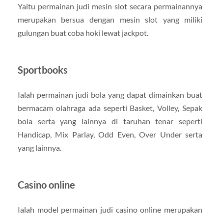
Yaitu permainan judi mesin slot secara permainannya
merupakan bersua dengan mesin slot yang miliki
gulungan buat coba hoki lewat jackpot.
Sportbooks
Ialah permainan judi bola yang dapat dimainkan buat
bermacam olahraga ada seperti Basket, Volley, Sepak
bola serta yang lainnya di taruhan tenar seperti
Handicap, Mix Parlay, Odd Even, Over Under serta
yang lainnya.
Casino online
Ialah model permainan judi casino online merupakan