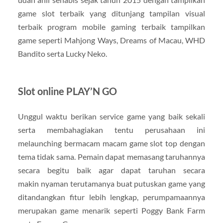
game slot terbaik yang ditunjang tampilan visual
terbaik program mobile gaming terbaik tampilkan
game seperti Mahjong Ways, Dreams of Macau, WHD
Bandito serta Lucky Neko.
Slot online PLAY’N GO
Unggul waktu berikan service game yang baik sekali
serta membahagiakan tentu perusahaan ini
melaunching bermacam macam game slot top dengan
tema tidak sama. Pemain dapat memasang taruhannya
secara begitu baik agar dapat taruhan secara
makin nyaman terutamanya buat putuskan game yang
ditandangkan fitur lebih lengkap, perumpamaannya
merupakan game menarik seperti Poggy Bank Farm