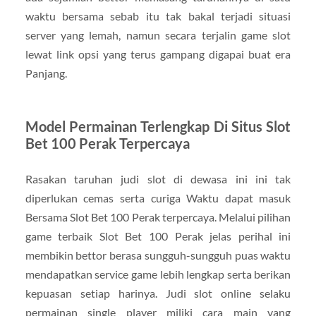
waktu bersama sebab itu tak bakal terjadi situasi
server yang lemah, namun secara terjalin game slot
lewat link opsi yang terus gampang digapai buat era
Panjang.
Model Permainan Terlengkap Di Situs Slot
Bet 100 Perak Terpercaya
Rasakan taruhan judi slot di dewasa ini ini tak
diperlukan cemas serta curiga Waktu dapat masuk
Bersama Slot Bet 100 Perak terpercaya. Melalui pilihan
game terbaik Slot Bet 100 Perak jelas perihal ini
membikin bettor berasa sungguh-sungguh puas waktu
mendapatkan service game lebih lengkap serta berikan
kepuasan setiap harinya. Judi slot online selaku
permainan single player miliki cara main yang