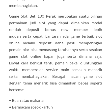
membahagiakan.
Game Slot Bet 100 Perak merupakan suatu pilihan
permainan judi slot yang dapat dimainkan modal
rendah deposit bonus new member lebih
mudah serta cepat. Lantaran ada game terbaik slot
online melalui deposit dana pasti memperingan
pemain biar bisa memasang taruhannya serta rasakan
game slot online kapan juga serta dimana saja.
Lewat cara berikut tentu pemain bakal diuntungkan
waktu memperoleh service main semakin menarik
serta membahagiakan. Beragai macam game slot
dengan tema menarik bisa dimainkan bebas seperti
bertema:
• Buah atau makanan
• Bermacam sosok kartun