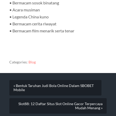
• Bermacam sosok binatang
• Acara musiman
• Legenda China kuno
• Bermacam cerita riwayat
• Bermacam film menarik serta tenar
Categories:
Blog
« Bentuk Taruhan Judi Bola Online Dalam SBOBET
Mobile
Slot88: 12 Daftar Situs Slot Online Gacor Terpercaya
Mudah Menang »