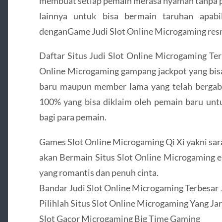
membuat setiap pemain merasa nyaman tanpa pe
lainnya untuk bisa bermain taruhan apab
denganGame Judi Slot Online Microgaming res
Daftar Situs Judi Slot Online Microgaming Te
Online Microgaming gampang jackpot yang bis
baru maupun member lama yang telah bergab
100% yang bisa diklaim oleh pemain baru unt
bagi para pemain.
Games Slot Online Microgaming Qi Xi yakni sar
akan Bermain Situs Slot Online Microgaming 
yang romantis dan penuh cinta.
Bandar Judi Slot Online Microgaming Terbesar
Pilihlah Situs Slot Online Microgaming Yang J
Slot Gacor Microgaming Big Time Gaming