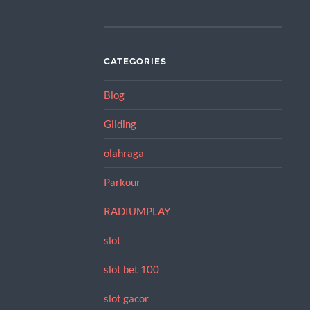
CATEGORIES
Blog
Gliding
olahraga
Parkour
RADIUMPLAY
slot
slot bet 100
slot gacor