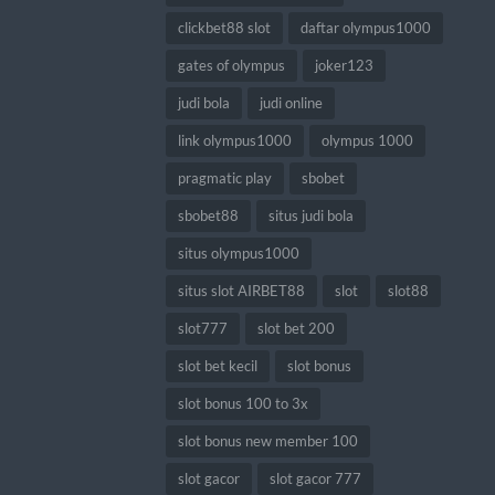
clickbet88 slot
daftar olympus1000
gates of olympus
joker123
judi bola
judi online
link olympus1000
olympus 1000
pragmatic play
sbobet
sbobet88
situs judi bola
situs olympus1000
situs slot AIRBET88
slot
slot88
slot777
slot bet 200
slot bet kecil
slot bonus
slot bonus 100 to 3x
slot bonus new member 100
slot gacor
slot gacor 777