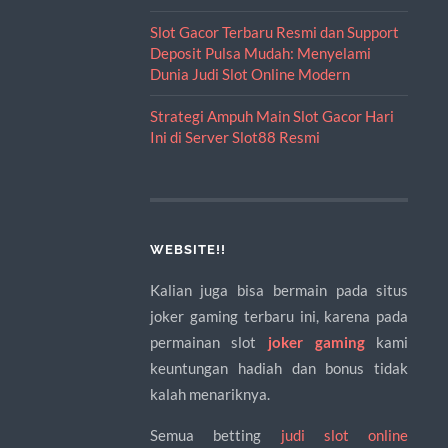
Slot Gacor Terbaru Resmi dan Support
Deposit Pulsa Mudah: Menyelami
Dunia Judi Slot Online Modern
Strategi Ampuh Main Slot Gacor Hari
Ini di Server Slot88 Resmi
WEBSITE!!
Kalian juga bisa bermain pada situs
joker gaming terbaru ini, karena pada
permainan slot
joker gaming
kami
keuntungan hadiah dan bonus tidak
kalah menariknya.
Semua betting
judi slot online