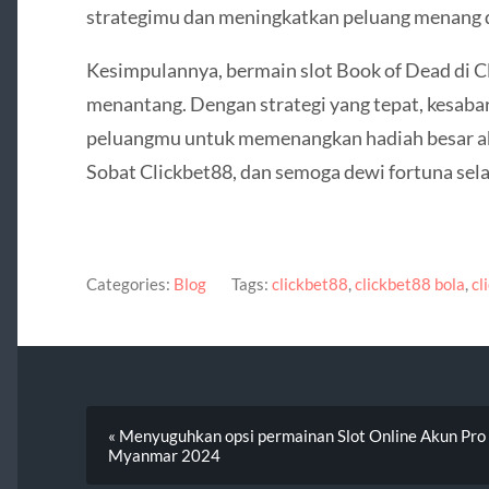
strategimu dan meningkatkan peluang menang 
Kesimpulannya, bermain slot Book of Dead di 
menantang. Dengan strategi yang tepat, kesaba
peluangmu untuk memenangkan hadiah besar ak
Sobat Clickbet88, dan semoga dewi fortuna sel
Categories:
Blog
Tags:
clickbet88
,
clickbet88 bola
,
cl
« Menyuguhkan opsi permainan Slot Online Akun Pro 
Myanmar 2024