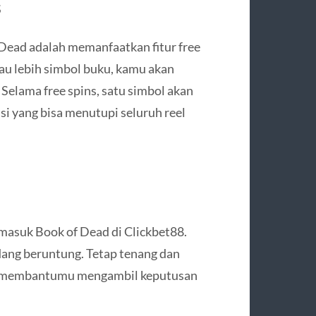
s
 Dead adalah memanfaatkan fitur free
au lebih simbol buku, kamu akan
! Selama free spins, satu simbol akan
si yang bisa menutupi seluruh reel
masuk Book of Dead di Clickbet88.
dang beruntung. Tetap tenang dan
sa membantumu mengambil keputusan