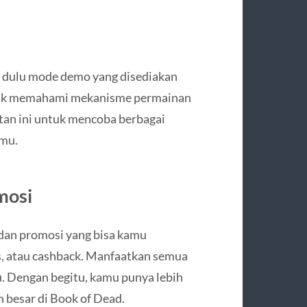
 dulu mode demo yang disediakan
tuk memahami mekanisme permainan
tan ini untuk mencoba berbagai
kmu.
mosi
dan promosi yang bisa kamu
ns, atau cashback. Manfaatkan semua
. Dengan begitu, kamu punya lebih
besar di Book of Dead.