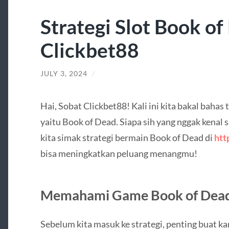
Strategi Slot Book of
Clickbet88
JULY 3, 2024
/
Hai, Sobat Clickbet88! Kali ini kita bakal bahas 
yaitu Book of Dead. Siapa sih yang nggak kenal s
kita simak strategi bermain Book of Dead di
htt
bisa meningkatkan peluang menangmu!
Memahami Game Book of Dea
Sebelum kita masuk ke strategi, penting buat