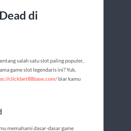
 Dead di
tentang salah satu slot paling populer,
ama game slot legendaris ini? Yuk,
ps://clickbet88base.com/
biar kamu
d
 kamu memahami dasar-dasar game