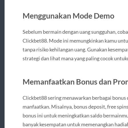
Menggunakan Mode Demo
Sebelum bermain dengan uang sungguhan, coba
Clickbet88. Mode ini memungkinkan kamu un
tanpa risiko kehilangan uang. Gunakan kesempa
strategi dan lihat mana yang paling cocok untu
Memanfaatkan Bonus dan Pro
Clickbet88 sering menawarkan berbagai bonus 
manfaatkan. Misalnya, bonus deposit, free spi
bonus ini untuk meningkatkan saldo bermainmu
banyak kesempatan untuk memenangkan hadiah 