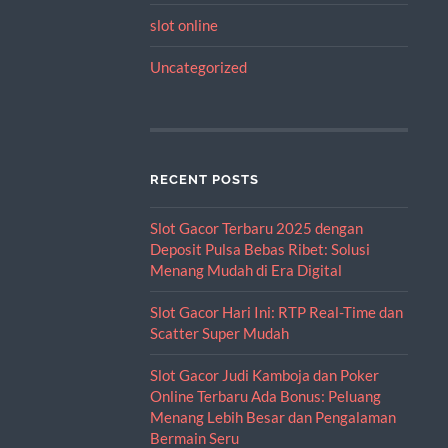
slot online
Uncategorized
RECENT POSTS
Slot Gacor Terbaru 2025 dengan
Deposit Pulsa Bebas Ribet: Solusi
Menang Mudah di Era Digital
Slot Gacor Hari Ini: RTP Real-Time dan
Scatter Super Mudah
Slot Gacor Judi Kamboja dan Poker
Online Terbaru Ada Bonus: Peluang
Menang Lebih Besar dan Pengalaman
Bermain Seru