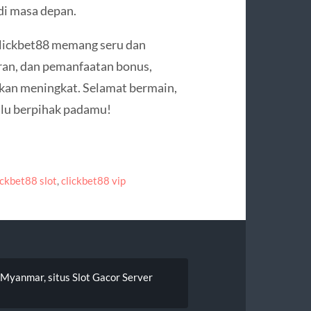
di masa depan.
Clickbet88 memang seru dan
ran, dan pemanfaatan bonus,
an meningkat. Selamat bermain,
alu berpihak padamu!
ickbet88 slot
,
clickbet88 vip
Myanmar, situs Slot Gacor Server