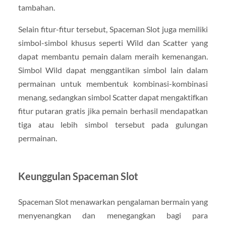
tambahan.
Selain fitur-fitur tersebut, Spaceman Slot juga memiliki
simbol-simbol khusus seperti Wild dan Scatter yang
dapat membantu pemain dalam meraih kemenangan.
Simbol Wild dapat menggantikan simbol lain dalam
permainan untuk membentuk kombinasi-kombinasi
menang, sedangkan simbol Scatter dapat mengaktifkan
fitur putaran gratis jika pemain berhasil mendapatkan
tiga atau lebih simbol tersebut pada gulungan
permainan.
Keunggulan Spaceman Slot
Spaceman Slot menawarkan pengalaman bermain yang
menyenangkan dan menegangkan bagi para