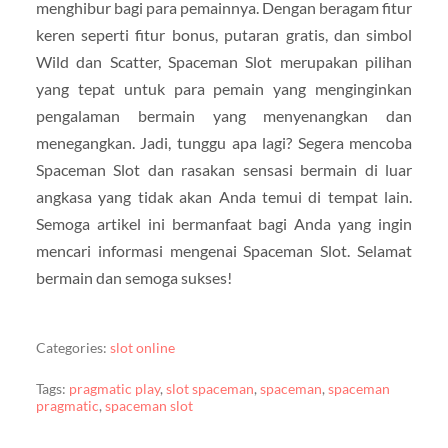
menghibur bagi para pemainnya. Dengan beragam fitur
keren seperti fitur bonus, putaran gratis, dan simbol
Wild dan Scatter, Spaceman Slot merupakan pilihan
yang tepat untuk para pemain yang menginginkan
pengalaman bermain yang menyenangkan dan
menegangkan. Jadi, tunggu apa lagi? Segera mencoba
Spaceman Slot dan rasakan sensasi bermain di luar
angkasa yang tidak akan Anda temui di tempat lain.
Semoga artikel ini bermanfaat bagi Anda yang ingin
mencari informasi mengenai Spaceman Slot. Selamat
bermain dan semoga sukses!
Categories:
slot online
Tags:
pragmatic play
,
slot spaceman
,
spaceman
,
spaceman
pragmatic
,
spaceman slot