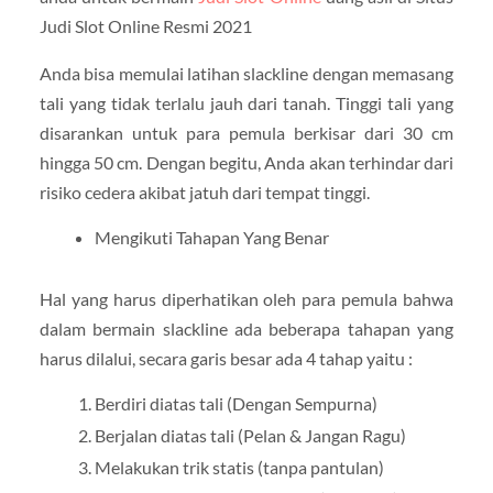
Judi Slot Online Resmi 2021
Anda bisa memulai latihan slackline dengan memasang
tali yang tidak terlalu jauh dari tanah. Tinggi tali yang
disarankan untuk para pemula berkisar dari 30 cm
hingga 50 cm. Dengan begitu, Anda akan terhindar dari
risiko cedera akibat jatuh dari tempat tinggi.
Mengikuti Tahapan Yang Benar
Hal yang harus diperhatikan oleh para pemula bahwa
dalam bermain slackline ada beberapa tahapan yang
harus dilalui, secara garis besar ada 4 tahap yaitu :
Berdiri diatas tali (Dengan Sempurna)
Berjalan diatas tali (Pelan & Jangan Ragu)
Melakukan trik statis (tanpa pantulan)