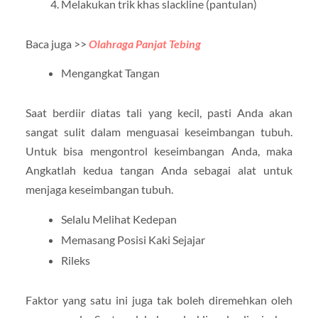
Melakukan trik khas slackline (pantulan)
Baca juga >>
Olahraga Panjat Tebing
Mengangkat Tangan
Saat berdiir diatas tali yang kecil, pasti Anda akan
sangat sulit dalam menguasai keseimbangan tubuh.
Untuk bisa mengontrol keseimbangan Anda, maka
Angkatlah kedua tangan Anda sebagai alat untuk
menjaga keseimbangan tubuh.
Selalu Melihat Kedepan
Memasang Posisi Kaki Sejajar
Rileks
Faktor yang satu ini juga tak boleh diremehkan oleh