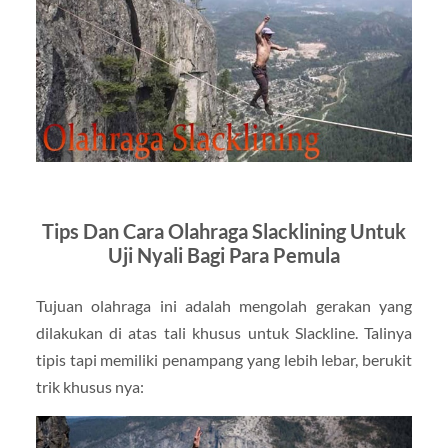
Tips Dan Cara Olahraga Slacklining Untuk
Uji Nyali Bagi Para Pemula
Tujuan olahraga ini adalah mengolah gerakan yang
dilakukan di atas tali khusus untuk Slackline. Talinya
tipis tapi memiliki penampang yang lebih lebar, berukit
trik khusus nya: